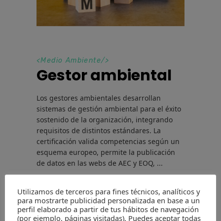
<
Medio Ambiente
/>
Gestor ambiental
Los gestores ambientales desarrollan
sistemas de gestión ambiental para el éxito
sostenido de la organización, integrando
requisitos de distintos estándares. La
certificación valida competencias según un
esquema europeo, permite la publicación
de datos en las webs de AEC y EOQ,
Utilizamos de terceros para fines técnicos, analíticos y
Por
Juan Antonio Caloto
para mostrarte publicidad personalizada en base a un
7 de noviembre de 2024
perfil elaborado a partir de tus hábitos de navegación
(por ejemplo, páginas visitadas). Puedes aceptar todas