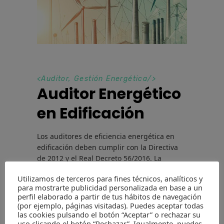
<
Auditor
,
Gestión Energética
/>
Auditor Energético
en Edificación
Los auditores de eficiencia energética en
edificación deben cumplir con la Directiva
de 2012 y el Real Decreto 56/2016. La
certificación, desarrollada por AEC y A3E,
Utilizamos de terceros para fines técnicos, analíticos y
valida competencias en eficiencia
para mostrarte publicidad personalizada en base a un
energética, permite la publicación de datos
perfil elaborado a partir de tus hábitos de navegación
en la web de
(por ejemplo, páginas visitadas). Puedes aceptar todas
las cookies pulsando el botón “Aceptar” o rechazar su
uso clicando el botón “Rechazar”. Igualmente, puedes